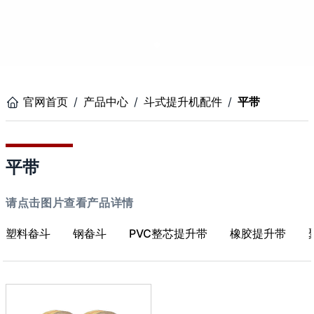
官网首页
/
产品中心
/
斗式提升机配件
/
平带
平带
请点击图片查看产品详情
塑料畚斗
钢畚斗
PVC整芯提升带
橡胶提升带