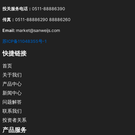
投关服务电话：
0511-88886390
传真：
0511-88886290 88886260
Email:
market@sanweijs.com
苏ICP备11048355号-1
快捷链接
首页
关于我们
产品中心
新闻中心
问题解答
联系我们
投资者关系
产品服务