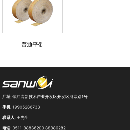
普通平带
厂址:
镇江高新技术产业开发区开发区潘宗路1号
手机:
19905286733
联系人:
王先生
电话:
0511-88886200 88886282