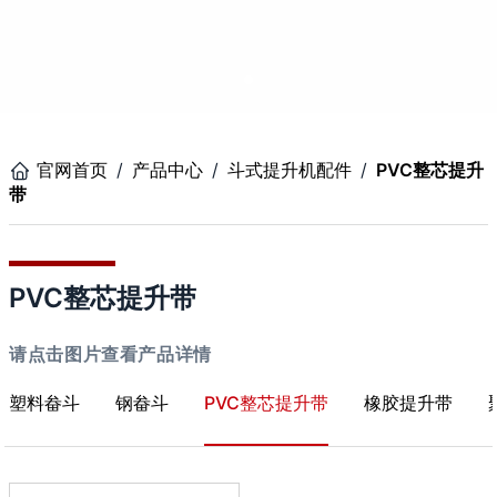
官网首页
/
产品中心
/
斗式提升机配件
/
PVC整芯提升
带
PVC整芯提升带
请点击图片查看产品详情
塑料畚斗
钢畚斗
PVC整芯提升带
橡胶提升带