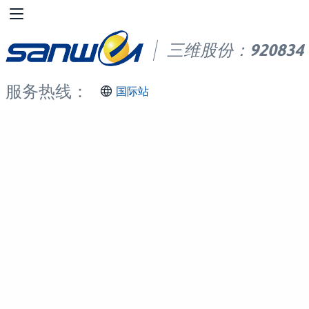
三维股份：920834
服务热线：400-995-0090
国际站