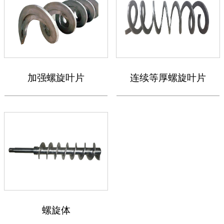
连续等厚螺旋叶片
加强螺旋叶片
螺旋体