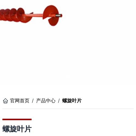
官网首页
/
产品中心
/
螺旋叶片
螺旋叶片