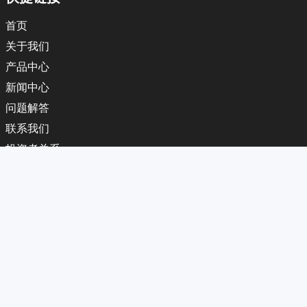
首页
关于我们
产品中心
新闻中心
问题解答
联系我们
投资者关系
产品服务
斗式提升机配件
皮带输送机配件
刮板输送机配件
工程塑料
筛用清洗配件
螺旋叶片